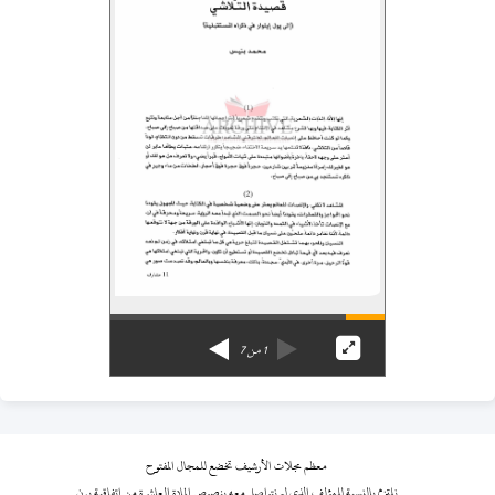
1
من
7
معظم مجلات الأرشيف تخضع للمجال المفتوح
نلتزم بالنسبة للمؤلف الذي لم نتواصل معه بنصوص المادة العاشرة من اتفاقية برن