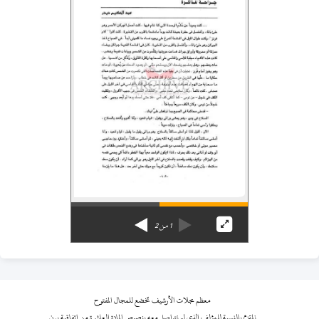
1
من
2
معظم مجلات الأرشيف تخضع للمجال المفتوح
نلتزم بالنسبة للمؤلف الذي لم نتواصل معه بنصوص المادة العاشرة من اتفاقية برن