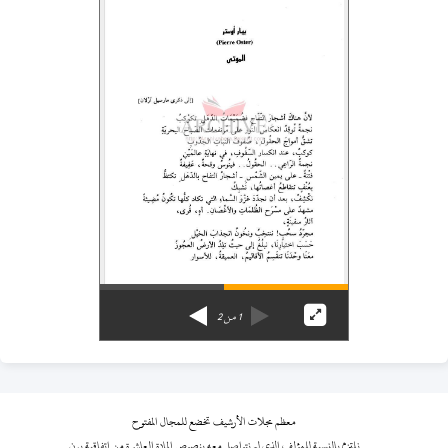
1
من
2
معظم مجلات الأرشيف تخضع للمجال المفتوح
نلتزم بالنسبة للمؤلف الذي لم نتواصل معه بنصوص المادة العاشرة من اتفاقية برن