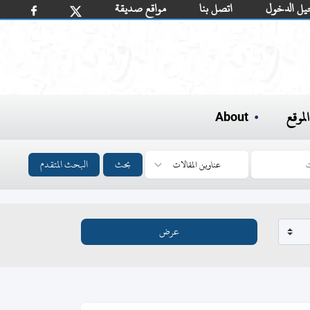
يل الدخول
اتصل بنا
مواقع صديقة
لموقع
About
بحث
البحث المتقدم