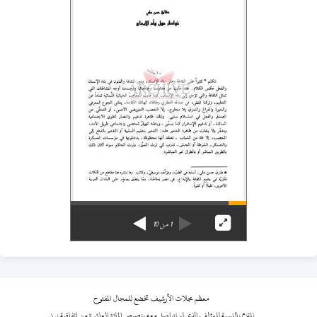
1
من
10
معظم مجلات الأرشيف تخضع للمجال المفتوح
نلتزم بالنسبة للمؤلف الذي لم نتواصل معه بنصوص المادة العاشرة من اتفاقية برن