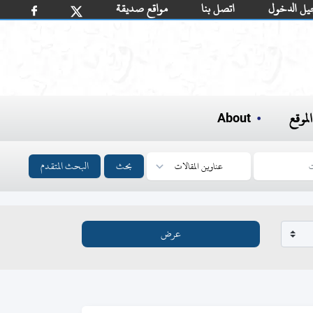
يل الدخول
اتصل بنا
مواقع صديقة
لموقع
About
بحث
البحث المتقدم