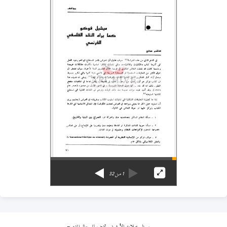
1
من
32