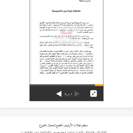
1
من
9
معظم مجلات الأرشيف تخضع للمجال المفتوح
نلتزم بالنسبة للمؤلف الذي لم نتواصل معه بنصوص المادة العاشرة من اتفاقية برن