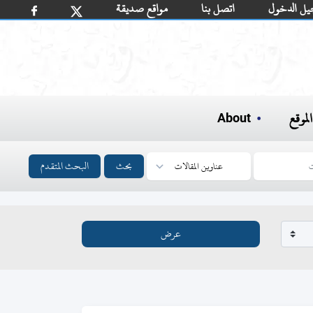
يل الدخول
اتصل بنا
مواقع صديقة
لموقع
About
بحث
البحث المتقدم