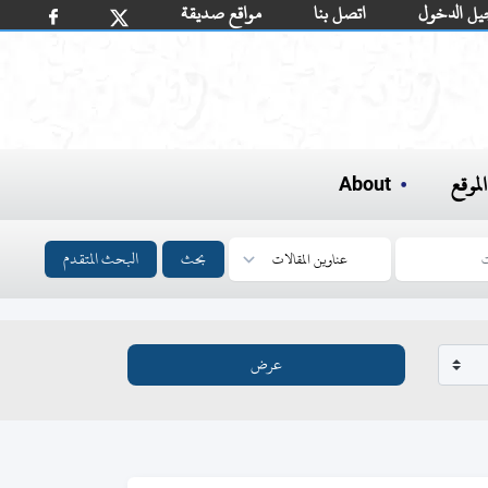
يل الدخول
اتصل بنا
مواقع صديقة
لموقع
About
بحث
البحث المتقدم