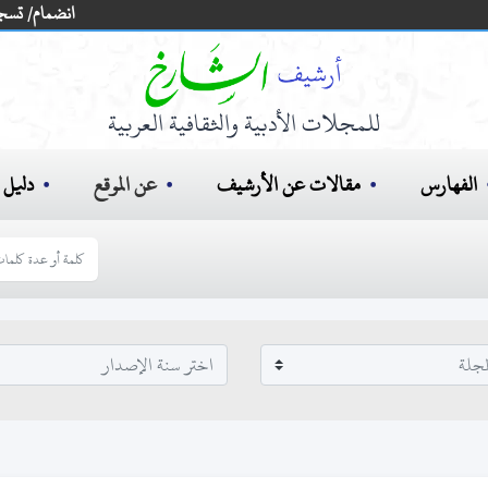
انضمام/ تسج
للمجلات الأدبية والثقافية العربية
الفهارس
مقالات عن الأرشيف
عن الموقع
دليل ا