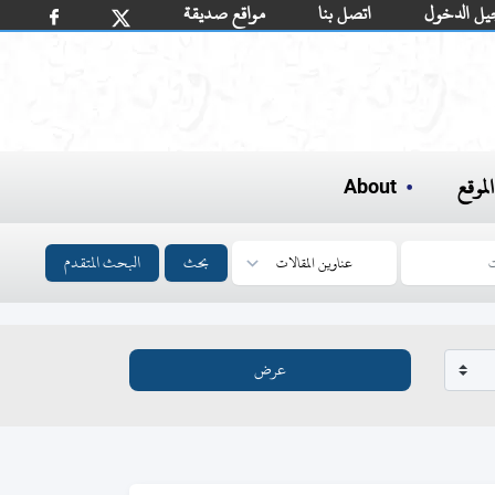
يل الدخول
اتصل بنا
مواقع صديقة
لموقع
About
بحث
البحث المتقدم