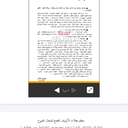
1
من
1
معظم مجلات الأرشيف تخضع للمجال المفتوح
نلتزم بالنسبة للمؤلف الذي لم نتواصل معه بنصوص المادة العاشرة من اتفاقية برن