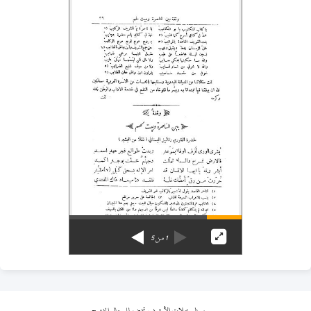
1
من
5