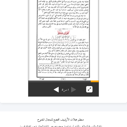
1
من
9
معظم مجلات الأرشيف تخضع للمجال المفتوح
نلتزم بالنسبة للمؤلف الذي لم نتواصل معه بنصوص المادة العاشرة من اتفاقية برن