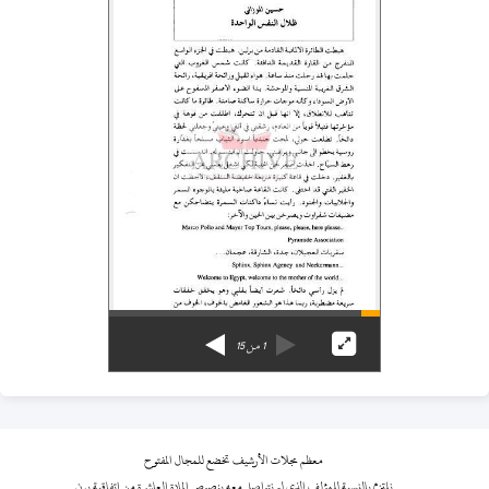
1
من
15
معظم مجلات الأرشيف تخضع للمجال المفتوح
نلتزم بالنسبة للمؤلف الذي لم نتواصل معه بنصوص المادة العاشرة من اتفاقية برن