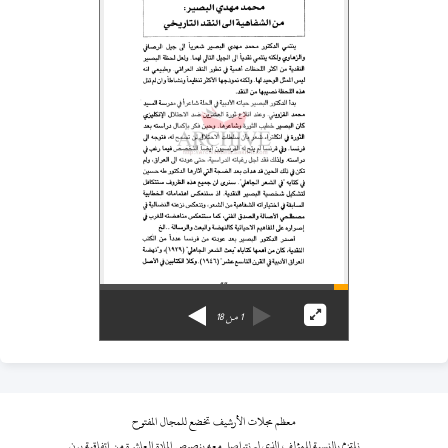
1
من
18
معظم مجلات الأرشيف تخضع للمجال المفتوح
نلتزم بالنسبة للمؤلف الذي لم نتواصل معه بنصوص المادة العاشرة من اتفاقية برن